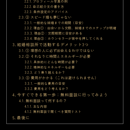
プロフィール写真の例
自己紹介文の書き方
条件設定のアドバイス
③ スピード婚も夢じゃない
一般的な結婚までの期間（目安）
理由①：出会いから交際、結婚までのステップが明確
理由②：交際期間に目安がある
理由③：カウンセラーが背中を押してくれる
結婚相談所で活動するデメリット3つ
① 理想の人に必ず出会えるわけではない
② それなりに時間とエネルギーが必要
具体的にどんな時間が必要？
精神的なエネルギーも必要
どう乗り越えるか？
③ 費用がかかる（これは避けられません）
一般的な費用の目安
費用をどう考えるか？
今すぐできる第一歩：無料面談に行ってみよう
無料面談って何するの？
主な内容
無料面談で聞くべき質問リスト
最後に