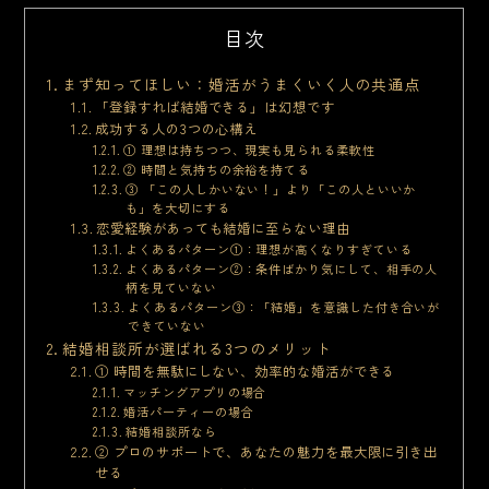
目次
まず知ってほしい：婚活がうまくいく人の共通点
「登録すれば結婚できる」は幻想です
成功する人の3つの心構え
① 理想は持ちつつ、現実も見られる柔軟性
② 時間と気持ちの余裕を持てる
③ 「この人しかいない！」より「この人といいか
も」を大切にする
恋愛経験があっても結婚に至らない理由
よくあるパターン①：理想が高くなりすぎている
よくあるパターン②：条件ばかり気にして、相手の人
柄を見ていない
よくあるパターン③：「結婚」を意識した付き合いが
できていない
結婚相談所が選ばれる3つのメリット
① 時間を無駄にしない、効率的な婚活ができる
マッチングアプリの場合
婚活パーティーの場合
結婚相談所なら
② プロのサポートで、あなたの魅力を最大限に引き出
せる