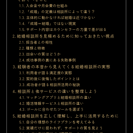
入会金や月会費の仕組み
「成婚」の定義は相談所によって違う？
主体的に動かなければ結婚は近づかない
「成婚＝結婚」ではない現実
サポート内容はカウンセラーの力量で差が出る
結婚相談所を見極めるために知っておきたい視点
担当者との相性
種類と特徴
出会いの質はどうか
成功事例の裏にある失敗事例
経験者の本音から見えてくる結婚相談所の実態
利用者が語る満足度の実態
契約後に後悔したポイントとは
成功者が語る相談所活用の秘訣
相談所と他サービスの違いを整理しよう
マッチングアプリと結婚相談所の違い
婚活情報サービスと相談所の違い
ゴールに合わせたツールを選ぼう
結婚相談所を正しく理解し、上手に活用するために
自分の理想のライフプランを考えてみる
実績だけに捉われず、サポートの質を見よう